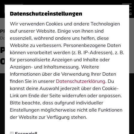
Datenschutzeinstellungen
Menü
Wir verwenden Cookies und andere Technologien
auf unserer Website. Einige von ihnen sind
PROFIS
essenziell, während andere uns helfen, diese
Donnerstag, 27.11.2025 14:00 Uhr
Pre-Match-PK: RW
Website zu verbessern. Personenbezogene Daten
können verarbeitet werden (z. B. IP-Adressen), z. B.
Oberhausen (A)
für personalisierte Anzeigen und Inhalte oder
Anzeigen- und Inhaltsmessung. Weitere
Informationen über die Verwendung Ihrer Daten
finden Sie in unserer
Datenschutzerklärung
. Du
Das Video wird erst nach dem Klick von YouTube
kannst deine Auswahl jederzeit über den Cookie-
geladen und abgespielt. Dazu baut dein Browser
Link am Ende der Seite widerrufen oder anpassen.
eine direkte Verbindung zu den YouTube-Servern
Bitte beachte, dass aufgrund individueller
auf. Mehr Informationen kannst du unserer
Einstellungen möglicherweise nicht alle Funktionen
Datenschutzerklärung entnehmen.
der Website zur Verfügung stehen.
Video laden
Essenziell