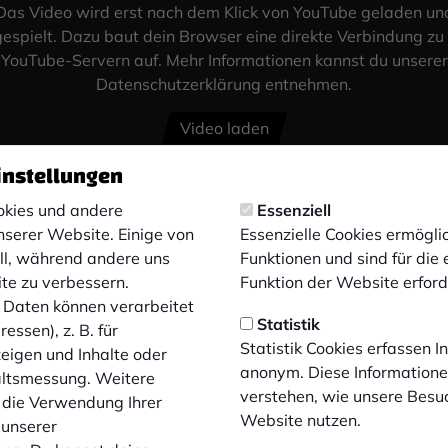
Das Video wird erst nach dem Klick von YouTube geladen un
espielt. Dazu baut dein Browser eine direkte Verbindung zu
YouTube-Servern auf. Mehr Informationen kannst du unserer
Datenschutzerklärung entnehmen.
Video laden
instellungen
kies und andere
Essenziell
nserer Website. Einige von
Essenzielle Cookies ermögl
ell, während andere uns
Funktionen und sind für die
ite zu verbessern.
Funktion der Website erforde
Daten können verarbeitet
Statistik
essen), z. B. für
Statistik Cookies erfassen 
zeigen und Inhalte oder
anonym. Diese Informatione
altsmessung. Weitere
verstehen, wie unsere Besu
 die Verwendung Ihrer
Website nutzen.
 unserer