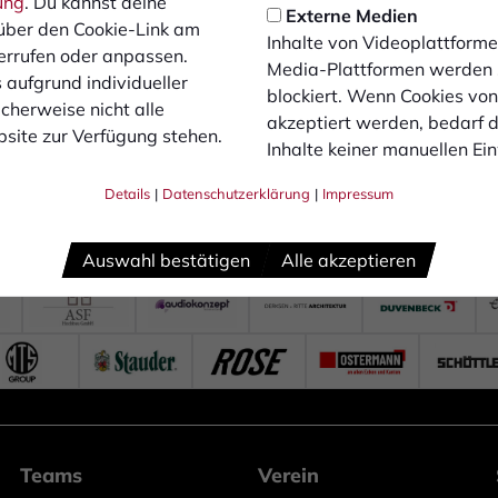
ung
. Du kannst deine
Externe Medien
über den Cookie-Link am
Inhalte von Videoplattforme
errufen oder anpassen.
Media-Plattformen werden
 aufgrund individueller
blockiert. Wenn Cookies vo
cherweise nicht alle
akzeptiert werden, bedarf de
site zur Verfügung stehen.
Inhalte keiner manuellen Ei
Details
|
Datenschutzerklärung
|
Impressum
Auswahl bestätigen
Alle akzeptieren
Teams
Verein