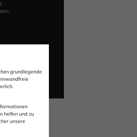
d
 den
ichen grundlegende
 einwandfreie
rlich.
Informationen
n helfen und zu
cher unsere