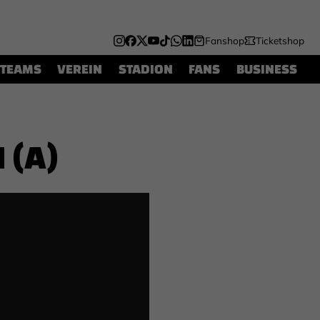
Fanshop
Ticketshop
TEAMS
VEREIN
STADION
FANS
BUSINESS
 (A)