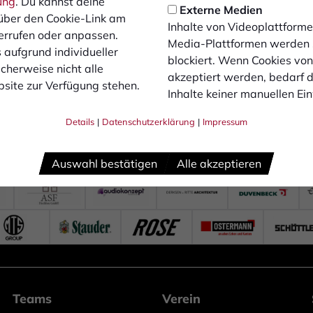
ung
. Du kannst deine
Externe Medien
über den Cookie-Link am
Inhalte von Videoplattforme
errufen oder anpassen.
Media-Plattformen werden
 aufgrund individueller
blockiert. Wenn Cookies vo
cherweise nicht alle
akzeptiert werden, bedarf de
site zur Verfügung stehen.
Inhalte keiner manuellen Ei
Details
|
Datenschutzerklärung
|
Impressum
Auswahl bestätigen
Alle akzeptieren
Teams
Verein