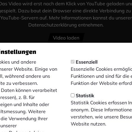
Das Video wird erst nach dem Klick von YouTube geladen un
espielt. Dazu baut dein Browser eine direkte Verbindung zu
YouTube-Servern auf. Mehr Informationen kannst du unserer
Datenschutzerklärung entnehmen.
Video laden
instellungen
kies und andere
Essenziell
nserer Website. Einige von
Essenzielle Cookies ermögl
ell, während andere uns
Funktionen und sind für die
ite zu verbessern.
Funktion der Website erforde
Daten können verarbeitet
Statistik
essen), z. B. für
Statistik Cookies erfassen 
zeigen und Inhalte oder
anonym. Diese Informatione
altsmessung. Weitere
verstehen, wie unsere Besu
 die Verwendung Ihrer
Website nutzen.
 unserer