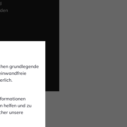
d
 den
ichen grundlegende
 einwandfreie
rlich.
Informationen
n helfen und zu
cher unsere