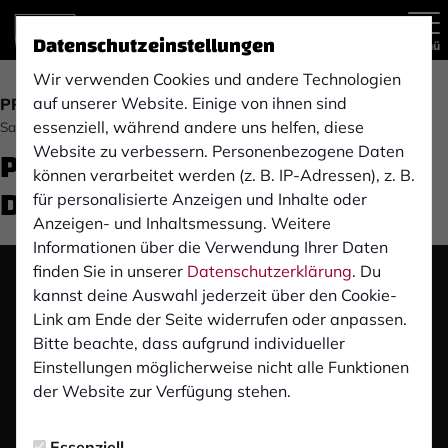
Datenschutzeinstellungen
Menü
Wir verwenden Cookies und andere Technologien
auf unserer Website. Einige von ihnen sind
PROFIS
essenziell, während andere uns helfen, diese
Samstag, 25.04.2026 16:48 Uhr
Pre-Match PK: Borussia
Website zu verbessern. Personenbezogene Daten
können verarbeitet werden (z. B. IP-Adressen), z. B.
Dortmund U23 (H)
für personalisierte Anzeigen und Inhalte oder
Anzeigen- und Inhaltsmessung. Weitere
Informationen über die Verwendung Ihrer Daten
finden Sie in unserer
Datenschutzerklärung
. Du
Das Video wird erst nach dem Klick von YouTube
kannst deine Auswahl jederzeit über den Cookie-
geladen und abgespielt. Dazu baut dein Browser
Link am Ende der Seite widerrufen oder anpassen.
eine direkte Verbindung zu den YouTube-Servern
Bitte beachte, dass aufgrund individueller
auf. Mehr Informationen kannst du unserer
Einstellungen möglicherweise nicht alle Funktionen
Datenschutzerklärung entnehmen.
der Website zur Verfügung stehen.
Video laden
Essenziell