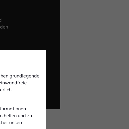
d
 den
ichen grundlegende
 einwandfreie
rlich.
Informationen
n helfen und zu
cher unsere