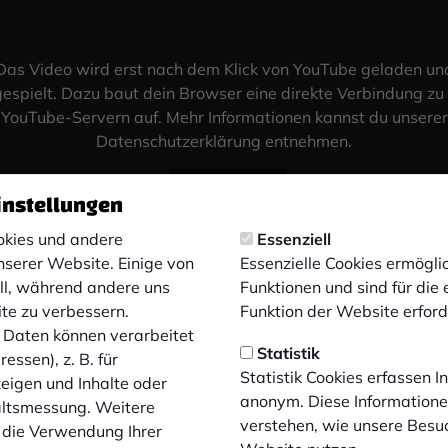
Das Video wird erst nach dem Klick von YouTube geladen un
espielt. Dazu baut dein Browser eine direkte Verbindung zu
YouTube-Servern auf. Mehr Informationen kannst du unserer
Datenschutzerklärung entnehmen.
Video laden
instellungen
kies und andere
Essenziell
nserer Website. Einige von
Essenzielle Cookies ermögl
ell, während andere uns
Funktionen und sind für die
ite zu verbessern.
Funktion der Website erforde
Daten können verarbeitet
Statistik
essen), z. B. für
Statistik Cookies erfassen 
zeigen und Inhalte oder
anonym. Diese Informatione
altsmessung. Weitere
verstehen, wie unsere Besu
 die Verwendung Ihrer