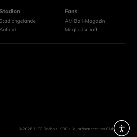
Stadion
Fans
Stadiongelände
AM Ball-Magazin
Anfahrt
Mitgliedschaft
© 2026 1. FC Bocholt 1900 e. V.,
präsentiert von
ClubShare