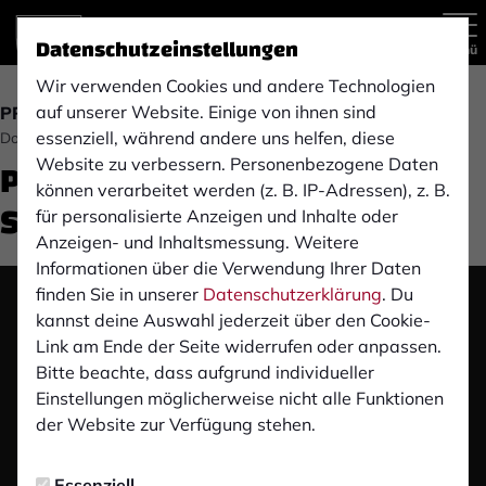
Datenschutzeinstellungen
Menü
Wir verwenden Cookies und andere Technologien
auf unserer Website. Einige von ihnen sind
PRESSEKONFERENZ
essenziell, während andere uns helfen, diese
Donnerstag, 07.12.2023 17:10 Uhr
Pre-Match Pressekonferenz:
Website zu verbessern. Personenbezogene Daten
können verarbeitet werden (z. B. IP-Adressen), z. B.
SV Rödinghausen (A)
für personalisierte Anzeigen und Inhalte oder
Anzeigen- und Inhaltsmessung. Weitere
Informationen über die Verwendung Ihrer Daten
finden Sie in unserer
Datenschutzerklärung
. Du
Das Video wird erst nach dem Klick von YouTube
kannst deine Auswahl jederzeit über den Cookie-
geladen und abgespielt. Dazu baut dein Browser
Link am Ende der Seite widerrufen oder anpassen.
eine direkte Verbindung zu den YouTube-Servern
Bitte beachte, dass aufgrund individueller
auf. Mehr Informationen kannst du unserer
Einstellungen möglicherweise nicht alle Funktionen
Datenschutzerklärung entnehmen.
der Website zur Verfügung stehen.
Video laden
Essenziell