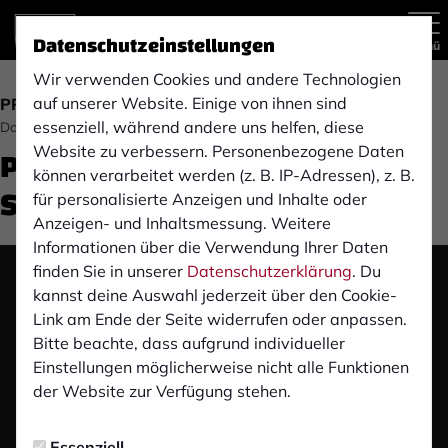
Datenschutzeinstellungen
Menü
Wir verwenden Cookies und andere Technologien
auf unserer Website. Einige von ihnen sind
PRESSEKONFERENZ
essenziell, während andere uns helfen, diese
Donnerstag, 21.09.2023 17:52 Uhr
Pre-Match Pressekonferenz:
Website zu verbessern. Personenbezogene Daten
können verarbeitet werden (z. B. IP-Adressen), z. B.
SV Lippstadt 08 (H)
für personalisierte Anzeigen und Inhalte oder
Anzeigen- und Inhaltsmessung. Weitere
Informationen über die Verwendung Ihrer Daten
finden Sie in unserer
Datenschutzerklärung
. Du
Das Video wird erst nach dem Klick von YouTube
kannst deine Auswahl jederzeit über den Cookie-
geladen und abgespielt. Dazu baut dein Browser
Link am Ende der Seite widerrufen oder anpassen.
eine direkte Verbindung zu den YouTube-Servern
Bitte beachte, dass aufgrund individueller
auf. Mehr Informationen kannst du unserer
Einstellungen möglicherweise nicht alle Funktionen
Datenschutzerklärung entnehmen.
der Website zur Verfügung stehen.
Video laden
Essenziell