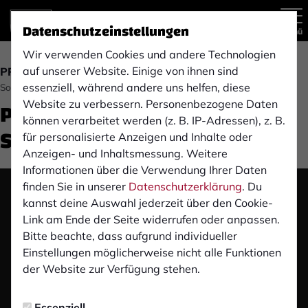
Datenschutzeinstellungen
Menü
Wir verwenden Cookies und andere Technologien
auf unserer Website. Einige von ihnen sind
PRESSEKONFERENZ
essenziell, während andere uns helfen, diese
Sonntag, 27.08.2023 12:01 Uhr
Pre-Match Pressekonferenz:
Website zu verbessern. Personenbezogene Daten
können verarbeitet werden (z. B. IP-Adressen), z. B.
SC Paderborn 07 (A)
für personalisierte Anzeigen und Inhalte oder
Anzeigen- und Inhaltsmessung. Weitere
Informationen über die Verwendung Ihrer Daten
finden Sie in unserer
Datenschutzerklärung
. Du
Das Video wird erst nach dem Klick von YouTube
kannst deine Auswahl jederzeit über den Cookie-
geladen und abgespielt. Dazu baut dein Browser
Link am Ende der Seite widerrufen oder anpassen.
eine direkte Verbindung zu den YouTube-Servern
Bitte beachte, dass aufgrund individueller
auf. Mehr Informationen kannst du unserer
Einstellungen möglicherweise nicht alle Funktionen
Datenschutzerklärung entnehmen.
der Website zur Verfügung stehen.
Video laden
Essenziell