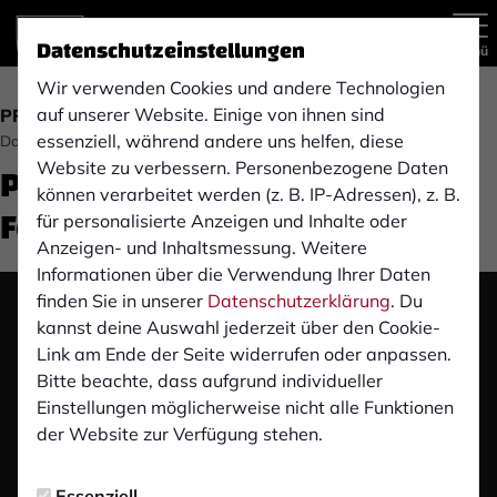
Datenschutzeinstellungen
Menü
Wir verwenden Cookies und andere Technologien
auf unserer Website. Einige von ihnen sind
PRESSEKONFERENZ
essenziell, während andere uns helfen, diese
Donnerstag, 01.08.2024 13:00 Uhr
Pre-Match Pressekonferenz:
Website zu verbessern. Personenbezogene Daten
können verarbeitet werden (z. B. IP-Adressen), z. B.
Fortuna Köln (H)
für personalisierte Anzeigen und Inhalte oder
Anzeigen- und Inhaltsmessung. Weitere
Informationen über die Verwendung Ihrer Daten
finden Sie in unserer
Datenschutzerklärung
. Du
Das Video wird erst nach dem Klick von YouTube
kannst deine Auswahl jederzeit über den Cookie-
geladen und abgespielt. Dazu baut dein Browser
Link am Ende der Seite widerrufen oder anpassen.
eine direkte Verbindung zu den YouTube-Servern
Bitte beachte, dass aufgrund individueller
auf. Mehr Informationen kannst du unserer
Einstellungen möglicherweise nicht alle Funktionen
Datenschutzerklärung entnehmen.
der Website zur Verfügung stehen.
Video laden
Essenziell