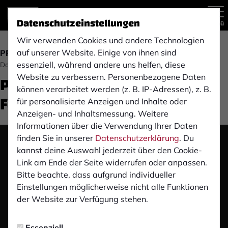
Datenschutzeinstellungen
Menü
Wir verwenden Cookies und andere Technologien
auf unserer Website. Einige von ihnen sind
PRESSEKONFERENZ
essenziell, während andere uns helfen, diese
Donnerstag, 12.10.2023 18:45 Uhr
Pre-Match Pressekonferenz:
Website zu verbessern. Personenbezogene Daten
können verarbeitet werden (z. B. IP-Adressen), z. B.
Fortuna Düsseldorf U23 (A)
für personalisierte Anzeigen und Inhalte oder
Anzeigen- und Inhaltsmessung. Weitere
Informationen über die Verwendung Ihrer Daten
finden Sie in unserer
Datenschutzerklärung
. Du
Das Video wird erst nach dem Klick von YouTube
kannst deine Auswahl jederzeit über den Cookie-
geladen und abgespielt. Dazu baut dein Browser
Link am Ende der Seite widerrufen oder anpassen.
eine direkte Verbindung zu den YouTube-Servern
Bitte beachte, dass aufgrund individueller
auf. Mehr Informationen kannst du unserer
Einstellungen möglicherweise nicht alle Funktionen
Datenschutzerklärung entnehmen.
der Website zur Verfügung stehen.
Video laden
Essenziell