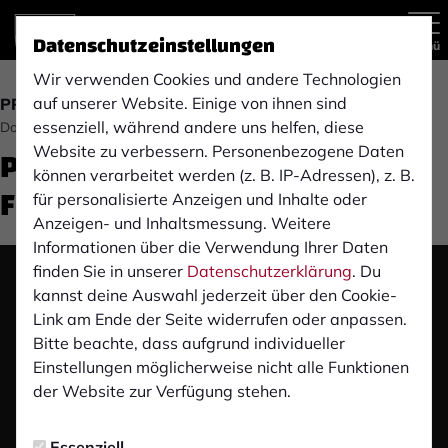
Datenschutzeinstellungen
Menü
Wir verwenden Cookies und andere Technologien
auf unserer Website. Einige von ihnen sind
PRESSEKONFERENZ
essenziell, während andere uns helfen, diese
Donnerstag, 30.11.2023 18:42 Uhr
Pre-Match Pressekonferenz:
Website zu verbessern. Personenbezogene Daten
können verarbeitet werden (z. B. IP-Adressen), z. B.
FC Schalke 04 U23 (H)
für personalisierte Anzeigen und Inhalte oder
Anzeigen- und Inhaltsmessung. Weitere
Informationen über die Verwendung Ihrer Daten
finden Sie in unserer
Datenschutzerklärung
. Du
Das Video wird erst nach dem Klick von YouTube
kannst deine Auswahl jederzeit über den Cookie-
geladen und abgespielt. Dazu baut dein Browser
Link am Ende der Seite widerrufen oder anpassen.
eine direkte Verbindung zu den YouTube-Servern
Bitte beachte, dass aufgrund individueller
auf. Mehr Informationen kannst du unserer
Einstellungen möglicherweise nicht alle Funktionen
Datenschutzerklärung entnehmen.
der Website zur Verfügung stehen.
Video laden
Essenziell