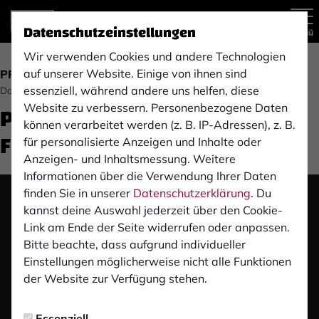
Datenschutzeinstellungen
Menü
Wir verwenden Cookies und andere Technologien
auf unserer Website. Einige von ihnen sind
PRESSEKONFERENZ
essenziell, während andere uns helfen, diese
Donnerstag, 15.08.2024 13:01 Uhr
Pre-Match Pressekonferenz:
Website zu verbessern. Personenbezogene Daten
können verarbeitet werden (z. B. IP-Adressen), z. B.
FC Schalke 04 II
für personalisierte Anzeigen und Inhalte oder
Anzeigen- und Inhaltsmessung. Weitere
Informationen über die Verwendung Ihrer Daten
finden Sie in unserer
Datenschutzerklärung
. Du
Das Video wird erst nach dem Klick von YouTube
kannst deine Auswahl jederzeit über den Cookie-
geladen und abgespielt. Dazu baut dein Browser
Link am Ende der Seite widerrufen oder anpassen.
eine direkte Verbindung zu den YouTube-Servern
Bitte beachte, dass aufgrund individueller
auf. Mehr Informationen kannst du unserer
Einstellungen möglicherweise nicht alle Funktionen
Datenschutzerklärung entnehmen.
der Website zur Verfügung stehen.
Video laden
Essenziell