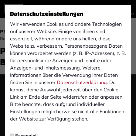
Datenschutzeinstellungen
Menü
Wir verwenden Cookies und andere Technologien
auf unserer Website. Einige von ihnen sind
PRESSEKONFERENZ
essenziell, während andere uns helfen, diese
Donnerstag, 23.11.2023 16:56 Uhr
Pre-Match Pressekonferenz:
Website zu verbessern. Personenbezogene Daten
können verarbeitet werden (z. B. IP-Adressen), z. B.
Borussia M'Gladbach U23 (H)
für personalisierte Anzeigen und Inhalte oder
Anzeigen- und Inhaltsmessung. Weitere
Informationen über die Verwendung Ihrer Daten
finden Sie in unserer
Datenschutzerklärung
. Du
Das Video wird erst nach dem Klick von YouTube
kannst deine Auswahl jederzeit über den Cookie-
geladen und abgespielt. Dazu baut dein Browser
Link am Ende der Seite widerrufen oder anpassen.
eine direkte Verbindung zu den YouTube-Servern
Bitte beachte, dass aufgrund individueller
auf. Mehr Informationen kannst du unserer
Einstellungen möglicherweise nicht alle Funktionen
Datenschutzerklärung entnehmen.
der Website zur Verfügung stehen.
Video laden
Essenziell