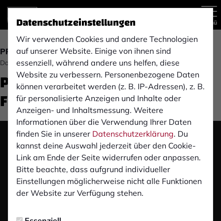
Datenschutzeinstellungen
Menü
Wir verwenden Cookies und andere Technologien
auf unserer Website. Einige von ihnen sind
PRESSE
essenziell, während andere uns helfen, diese
Donnerstag, 08.02.2024 15:42 Uhr
Pre-Match Pressekonferenz:
Website zu verbessern. Personenbezogene Daten
können verarbeitet werden (z. B. IP-Adressen), z. B.
FC Wegberg-Beeck (A)
für personalisierte Anzeigen und Inhalte oder
Anzeigen- und Inhaltsmessung. Weitere
Informationen über die Verwendung Ihrer Daten
finden Sie in unserer
Datenschutzerklärung
. Du
Das Video wird erst nach dem Klick von YouTube
kannst deine Auswahl jederzeit über den Cookie-
geladen und abgespielt. Dazu baut dein Browser
Link am Ende der Seite widerrufen oder anpassen.
eine direkte Verbindung zu den YouTube-Servern
Bitte beachte, dass aufgrund individueller
auf. Mehr Informationen kannst du unserer
Einstellungen möglicherweise nicht alle Funktionen
Datenschutzerklärung entnehmen.
der Website zur Verfügung stehen.
Video laden
Essenziell