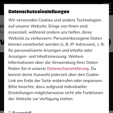
Datenschutzeinstellungen
Menü
Wir verwenden Cookies und andere Technologien
auf unserer Website. Einige von ihnen sind
OBERLIGA
essenziell, während andere uns helfen, diese
Sonntag, 23.09.2018 22:39 Uhr
Video: VfB Hilden (8. Spieltag)
Website zu verbessern. Personenbezogene Daten
können verarbeitet werden (z. B. IP-Adressen), z. B.
für personalisierte Anzeigen und Inhalte oder
Anzeigen- und Inhaltsmessung. Weitere
Informationen über die Verwendung Ihrer Daten
Das Video wird erst nach dem Klick von YouTube
finden Sie in unserer
Datenschutzerklärung
. Du
geladen und abgespielt. Dazu baut dein Browser
kannst deine Auswahl jederzeit über den Cookie-
eine direkte Verbindung zu den YouTube-Servern
Link am Ende der Seite widerrufen oder anpassen.
auf. Mehr Informationen kannst du unserer
Bitte beachte, dass aufgrund individueller
Datenschutzerklärung entnehmen.
Einstellungen möglicherweise nicht alle Funktionen
der Website zur Verfügung stehen.
Video laden
Essenziell