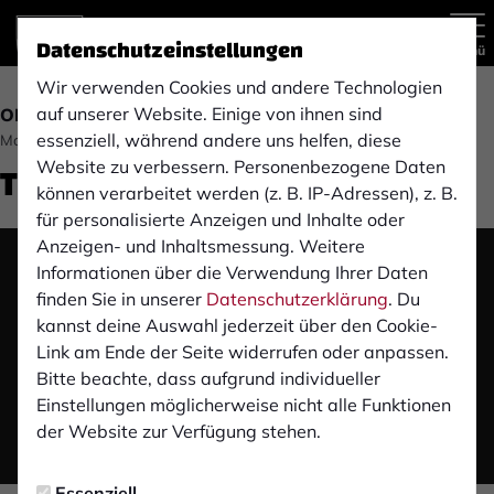
Datenschutzeinstellungen
Menü
Wir verwenden Cookies und andere Technologien
auf unserer Website. Einige von ihnen sind
OBERLIGA
essenziell, während andere uns helfen, diese
Montag, 12.08.2019 12:42 Uhr
TVD Velbert (1. Spieltag)
Website zu verbessern. Personenbezogene Daten
können verarbeitet werden (z. B. IP-Adressen), z. B.
für personalisierte Anzeigen und Inhalte oder
Anzeigen- und Inhaltsmessung. Weitere
Informationen über die Verwendung Ihrer Daten
Das Video wird erst nach dem Klick von YouTube
finden Sie in unserer
Datenschutzerklärung
. Du
geladen und abgespielt. Dazu baut dein Browser
kannst deine Auswahl jederzeit über den Cookie-
eine direkte Verbindung zu den YouTube-Servern
Link am Ende der Seite widerrufen oder anpassen.
auf. Mehr Informationen kannst du unserer
Bitte beachte, dass aufgrund individueller
Datenschutzerklärung entnehmen.
Einstellungen möglicherweise nicht alle Funktionen
der Website zur Verfügung stehen.
Video laden
Essenziell