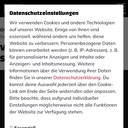
Datenschutzeinstellungen
Menü
Wir verwenden Cookies und andere Technologien
auf unserer Website. Einige von ihnen sind
OBERLIGA
essenziell, während andere uns helfen, diese
Sonntag, 30.09.2018 20:43 Uhr
Video: TuRu Düsseldorf (9.
Website zu verbessern. Personenbezogene Daten
können verarbeitet werden (z. B. IP-Adressen), z. B.
Spieltag)
für personalisierte Anzeigen und Inhalte oder
Anzeigen- und Inhaltsmessung. Weitere
Informationen über die Verwendung Ihrer Daten
finden Sie in unserer
Datenschutzerklärung
. Du
Das Video wird erst nach dem Klick von YouTube
kannst deine Auswahl jederzeit über den Cookie-
geladen und abgespielt. Dazu baut dein Browser
Link am Ende der Seite widerrufen oder anpassen.
eine direkte Verbindung zu den YouTube-Servern
Bitte beachte, dass aufgrund individueller
auf. Mehr Informationen kannst du unserer
Einstellungen möglicherweise nicht alle Funktionen
Datenschutzerklärung entnehmen.
der Website zur Verfügung stehen.
Video laden
Essenziell