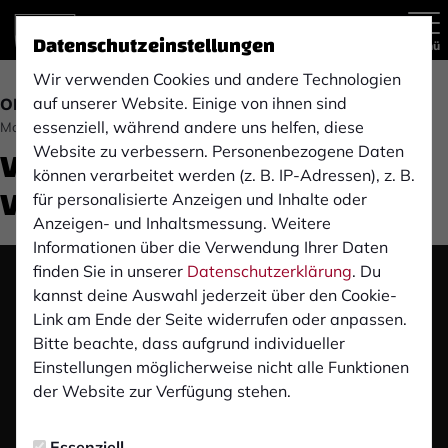
Datenschutzeinstellungen
Menü
Wir verwenden Cookies und andere Technologien
auf unserer Website. Einige von ihnen sind
OBERLIGA
essenziell, während andere uns helfen, diese
Montag, 26.03.2018 13:35 Uhr
VIdeo-Spielbericht: FSV
Website zu verbessern. Personenbezogene Daten
können verarbeitet werden (z. B. IP-Adressen), z. B.
Vohwinkel
für personalisierte Anzeigen und Inhalte oder
Anzeigen- und Inhaltsmessung. Weitere
Informationen über die Verwendung Ihrer Daten
finden Sie in unserer
Datenschutzerklärung
. Du
Das Video wird erst nach dem Klick von YouTube
kannst deine Auswahl jederzeit über den Cookie-
geladen und abgespielt. Dazu baut dein Browser
Link am Ende der Seite widerrufen oder anpassen.
eine direkte Verbindung zu den YouTube-Servern
Bitte beachte, dass aufgrund individueller
auf. Mehr Informationen kannst du unserer
Einstellungen möglicherweise nicht alle Funktionen
Datenschutzerklärung entnehmen.
der Website zur Verfügung stehen.
Video laden
Essenziell