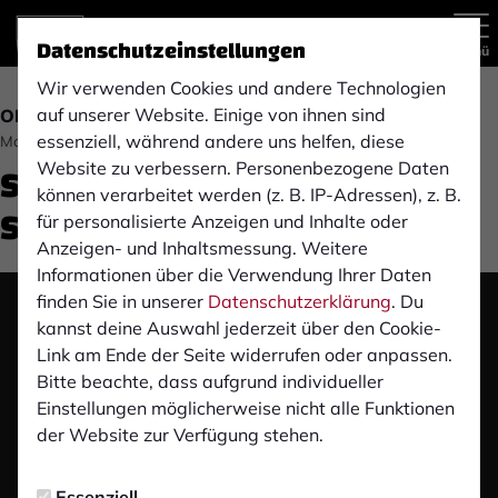
Datenschutzeinstellungen
Menü
Wir verwenden Cookies und andere Technologien
auf unserer Website. Einige von ihnen sind
OBERLIGA
essenziell, während andere uns helfen, diese
Montag, 09.09.2019 14:42 Uhr
SF Niederwenigern (3.
Website zu verbessern. Personenbezogene Daten
können verarbeitet werden (z. B. IP-Adressen), z. B.
Spieltag)
für personalisierte Anzeigen und Inhalte oder
Anzeigen- und Inhaltsmessung. Weitere
Informationen über die Verwendung Ihrer Daten
finden Sie in unserer
Datenschutzerklärung
. Du
Das Video wird erst nach dem Klick von YouTube
kannst deine Auswahl jederzeit über den Cookie-
geladen und abgespielt. Dazu baut dein Browser
Link am Ende der Seite widerrufen oder anpassen.
eine direkte Verbindung zu den YouTube-Servern
Bitte beachte, dass aufgrund individueller
auf. Mehr Informationen kannst du unserer
Einstellungen möglicherweise nicht alle Funktionen
Datenschutzerklärung entnehmen.
der Website zur Verfügung stehen.
Video laden
Essenziell