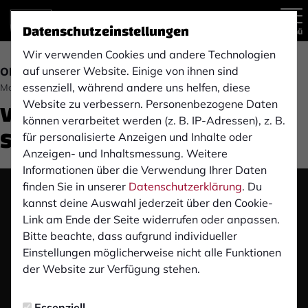
Datenschutzeinstellungen
Menü
Wir verwenden Cookies und andere Technologien
auf unserer Website. Einige von ihnen sind
OBERLIGA
essenziell, während andere uns helfen, diese
Montag, 10.09.2018 01:31 Uhr
Video: 1. FC Monheim (6.
Website zu verbessern. Personenbezogene Daten
können verarbeitet werden (z. B. IP-Adressen), z. B.
Spieltag)
für personalisierte Anzeigen und Inhalte oder
Anzeigen- und Inhaltsmessung. Weitere
Informationen über die Verwendung Ihrer Daten
finden Sie in unserer
Datenschutzerklärung
. Du
Das Video wird erst nach dem Klick von YouTube
kannst deine Auswahl jederzeit über den Cookie-
geladen und abgespielt. Dazu baut dein Browser
Link am Ende der Seite widerrufen oder anpassen.
eine direkte Verbindung zu den YouTube-Servern
Bitte beachte, dass aufgrund individueller
auf. Mehr Informationen kannst du unserer
Einstellungen möglicherweise nicht alle Funktionen
Datenschutzerklärung entnehmen.
der Website zur Verfügung stehen.
Video laden
Essenziell