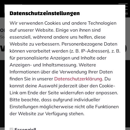
Datenschutzeinstellungen
Menü
Wir verwenden Cookies und andere Technologien
auf unserer Website. Einige von ihnen sind
OBERLIGA
essenziell, während andere uns helfen, diese
Sonntag, 19.08.2018 23:18 Uhr
Video: 1. FC Kleve (3. Spieltag)
Website zu verbessern. Personenbezogene Daten
können verarbeitet werden (z. B. IP-Adressen), z. B.
für personalisierte Anzeigen und Inhalte oder
Anzeigen- und Inhaltsmessung. Weitere
Informationen über die Verwendung Ihrer Daten
Das Video wird erst nach dem Klick von YouTube
finden Sie in unserer
Datenschutzerklärung
. Du
geladen und abgespielt. Dazu baut dein Browser
kannst deine Auswahl jederzeit über den Cookie-
eine direkte Verbindung zu den YouTube-Servern
Link am Ende der Seite widerrufen oder anpassen.
auf. Mehr Informationen kannst du unserer
Bitte beachte, dass aufgrund individueller
Datenschutzerklärung entnehmen.
Einstellungen möglicherweise nicht alle Funktionen
der Website zur Verfügung stehen.
Video laden
Essenziell