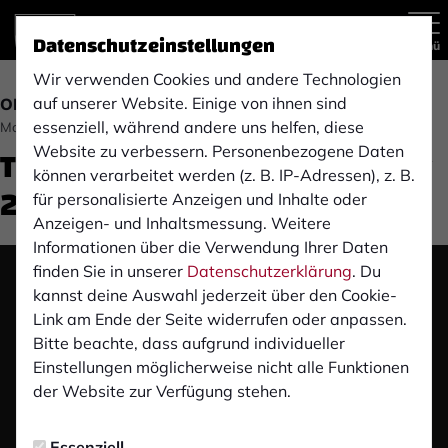
Datenschutzeinstellungen
Menü
Wir verwenden Cookies und andere Technologien
auf unserer Website. Einige von ihnen sind
OBERLIGA
essenziell, während andere uns helfen, diese
Montag, 28.02.2022 13:34 Uhr
TV Jahn Hiesfeld (19. Spieltag
Website zu verbessern. Personenbezogene Daten
können verarbeitet werden (z. B. IP-Adressen), z. B.
21/22)
für personalisierte Anzeigen und Inhalte oder
Anzeigen- und Inhaltsmessung. Weitere
Informationen über die Verwendung Ihrer Daten
finden Sie in unserer
Datenschutzerklärung
. Du
Das Video wird erst nach dem Klick von YouTube
kannst deine Auswahl jederzeit über den Cookie-
geladen und abgespielt. Dazu baut dein Browser
Link am Ende der Seite widerrufen oder anpassen.
eine direkte Verbindung zu den YouTube-Servern
Bitte beachte, dass aufgrund individueller
auf. Mehr Informationen kannst du unserer
Einstellungen möglicherweise nicht alle Funktionen
Datenschutzerklärung entnehmen.
der Website zur Verfügung stehen.
Video laden
Essenziell