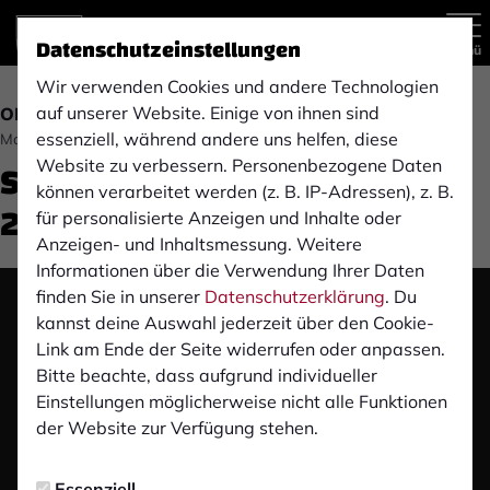
Datenschutzeinstellungen
Menü
Wir verwenden Cookies und andere Technologien
auf unserer Website. Einige von ihnen sind
OBERLIGA
essenziell, während andere uns helfen, diese
Montag, 18.10.2021 13:49 Uhr
SSVg Velbert (5. Spieltag
Website zu verbessern. Personenbezogene Daten
können verarbeitet werden (z. B. IP-Adressen), z. B.
21/22)
für personalisierte Anzeigen und Inhalte oder
Anzeigen- und Inhaltsmessung. Weitere
Informationen über die Verwendung Ihrer Daten
finden Sie in unserer
Datenschutzerklärung
. Du
Das Video wird erst nach dem Klick von YouTube
kannst deine Auswahl jederzeit über den Cookie-
geladen und abgespielt. Dazu baut dein Browser
Link am Ende der Seite widerrufen oder anpassen.
eine direkte Verbindung zu den YouTube-Servern
Bitte beachte, dass aufgrund individueller
auf. Mehr Informationen kannst du unserer
Einstellungen möglicherweise nicht alle Funktionen
Datenschutzerklärung entnehmen.
der Website zur Verfügung stehen.
Video laden
Essenziell