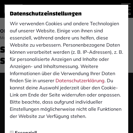
Datenschutzeinstellungen
Menü
Wir verwenden Cookies und andere Technologien
auf unserer Website. Einige von ihnen sind
OBERLIGA
essenziell, während andere uns helfen, diese
Montag, 18.10.2021 14:03 Uhr
SpVgg Sterkrade-Nord (7.
Website zu verbessern. Personenbezogene Daten
können verarbeitet werden (z. B. IP-Adressen), z. B.
Spieltag 21/22)
für personalisierte Anzeigen und Inhalte oder
Anzeigen- und Inhaltsmessung. Weitere
Informationen über die Verwendung Ihrer Daten
finden Sie in unserer
Datenschutzerklärung
. Du
Das Video wird erst nach dem Klick von YouTube
kannst deine Auswahl jederzeit über den Cookie-
geladen und abgespielt. Dazu baut dein Browser
Link am Ende der Seite widerrufen oder anpassen.
eine direkte Verbindung zu den YouTube-Servern
Bitte beachte, dass aufgrund individueller
auf. Mehr Informationen kannst du unserer
Einstellungen möglicherweise nicht alle Funktionen
Datenschutzerklärung entnehmen.
der Website zur Verfügung stehen.
Video laden
Essenziell