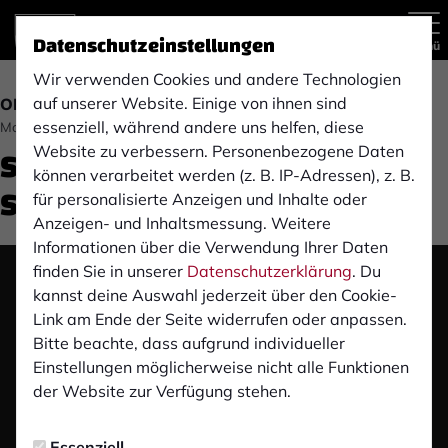
Datenschutzeinstellungen
Menü
Wir verwenden Cookies und andere Technologien
auf unserer Website. Einige von ihnen sind
OBERLIGA
essenziell, während andere uns helfen, diese
Montag, 09.09.2019 14:46 Uhr
Spvg Schonnebeck (4.
Website zu verbessern. Personenbezogene Daten
können verarbeitet werden (z. B. IP-Adressen), z. B.
Spieltag)
für personalisierte Anzeigen und Inhalte oder
Anzeigen- und Inhaltsmessung. Weitere
Informationen über die Verwendung Ihrer Daten
finden Sie in unserer
Datenschutzerklärung
. Du
Das Video wird erst nach dem Klick von YouTube
kannst deine Auswahl jederzeit über den Cookie-
geladen und abgespielt. Dazu baut dein Browser
Link am Ende der Seite widerrufen oder anpassen.
eine direkte Verbindung zu den YouTube-Servern
Bitte beachte, dass aufgrund individueller
auf. Mehr Informationen kannst du unserer
Einstellungen möglicherweise nicht alle Funktionen
Datenschutzerklärung entnehmen.
der Website zur Verfügung stehen.
Video laden
Essenziell