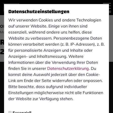
Datenschutzeinstellungen
Menü
Wir verwenden Cookies und andere Technologien
auf unserer Website. Einige von ihnen sind
OBERLIGA
essenziell, während andere uns helfen, diese
Montag, 08.11.2021 10:28 Uhr
Ratingen 04/19 (12. Spieltag
Website zu verbessern. Personenbezogene Daten
können verarbeitet werden (z. B. IP-Adressen), z. B.
21/22)
für personalisierte Anzeigen und Inhalte oder
Anzeigen- und Inhaltsmessung. Weitere
Informationen über die Verwendung Ihrer Daten
finden Sie in unserer
Datenschutzerklärung
. Du
Das Video wird erst nach dem Klick von YouTube
kannst deine Auswahl jederzeit über den Cookie-
geladen und abgespielt. Dazu baut dein Browser
Link am Ende der Seite widerrufen oder anpassen.
eine direkte Verbindung zu den YouTube-Servern
Bitte beachte, dass aufgrund individueller
auf. Mehr Informationen kannst du unserer
Einstellungen möglicherweise nicht alle Funktionen
Datenschutzerklärung entnehmen.
der Website zur Verfügung stehen.
Video laden
Essenziell