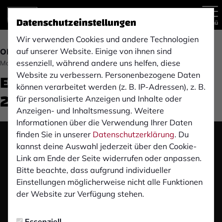
Datenschutzeinstellungen
Menü
Wir verwenden Cookies und andere Technologien
auf unserer Website. Einige von ihnen sind
OBERLIGA
essenziell, während andere uns helfen, diese
Montag, 18.10.2021 14:06 Uhr
ETB SW Essen (8. Spieltag
Website zu verbessern. Personenbezogene Daten
können verarbeitet werden (z. B. IP-Adressen), z. B.
21/22)
für personalisierte Anzeigen und Inhalte oder
Anzeigen- und Inhaltsmessung. Weitere
Informationen über die Verwendung Ihrer Daten
finden Sie in unserer
Datenschutzerklärung
. Du
Das Video wird erst nach dem Klick von YouTube
kannst deine Auswahl jederzeit über den Cookie-
geladen und abgespielt. Dazu baut dein Browser
Link am Ende der Seite widerrufen oder anpassen.
eine direkte Verbindung zu den YouTube-Servern
Bitte beachte, dass aufgrund individueller
auf. Mehr Informationen kannst du unserer
Einstellungen möglicherweise nicht alle Funktionen
Datenschutzerklärung entnehmen.
der Website zur Verfügung stehen.
Video laden
Essenziell