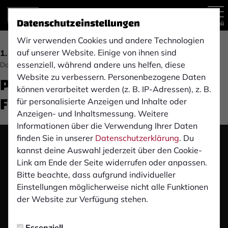
Datenschutzeinstellungen
Menü
Wir verwenden Cookies und andere Technologien
auf unserer Website. Einige von ihnen sind
1. MANNSCHAFT
essenziell, während andere uns helfen, diese
Donnerstag, 17.08.2023 16:08 Uhr
Pre-Match Pressekonferenz:
Website zu verbessern. Personenbezogene Daten
können verarbeitet werden (z. B. IP-Adressen), z. B.
FC Wegberg-Beeck (H)
für personalisierte Anzeigen und Inhalte oder
Anzeigen- und Inhaltsmessung. Weitere
Informationen über die Verwendung Ihrer Daten
finden Sie in unserer
Datenschutzerklärung
. Du
Das Video wird erst nach dem Klick von YouTube
kannst deine Auswahl jederzeit über den Cookie-
geladen und abgespielt. Dazu baut dein Browser
Link am Ende der Seite widerrufen oder anpassen.
eine direkte Verbindung zu den YouTube-Servern
Bitte beachte, dass aufgrund individueller
auf. Mehr Informationen kannst du unserer
Einstellungen möglicherweise nicht alle Funktionen
Datenschutzerklärung entnehmen.
der Website zur Verfügung stehen.
Video laden
Essenziell