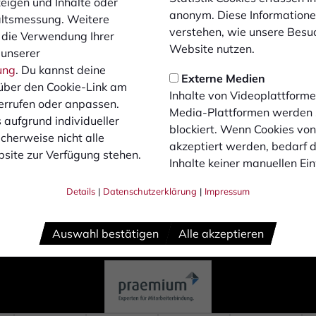
zeigen und Inhalte oder
3
anonym. Diese Informatione
altsmessung. Weitere
verstehen, wie unsere Besu
 die Verwendung Ihrer
Website nutzen.
 unserer
ung
. Du kannst deine
Externe Medien
über den Cookie-Link am
Inhalte von Videoplattforme
errufen oder anpassen.
Media-Plattformen werden
 aufgrund individueller
blockiert. Wenn Cookies vo
cherweise nicht alle
akzeptiert werden, bedarf de
site zur Verfügung stehen.
Inhalte keiner manuellen Ei
Details
|
Datenschutzerklärung
|
Impressum
Auswahl bestätigen
Alle akzeptieren