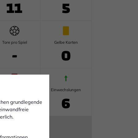
11
5
Tore pro Spiel
Gelbe Karten
-
0
Rote Karten
Einwechslungen
0
6
ichen grundlegende
 einwandfreie
rlich.
Informationen