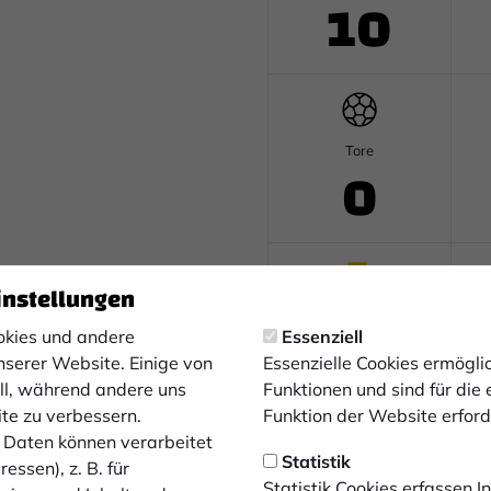
10
Tore
0
instellungen
Gelb-Rote Karten
0
kies und andere
Essenziell
nserer Website. Einige von
Essenzielle Cookies ermögl
ell, während andere uns
Funktionen und sind für die
ite zu verbessern.
Funktion der Website erforde
Daten können verarbeitet
Statistik
essen), z. B. für
Statistik Cookies erfassen 
Auswechslungen