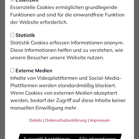
Kfz-Mechatroniker/in
Essenzielle Cookies ermöglichen grundlegende
Mechaniker/in für Reifen und Vulkanisationstechnik
Funktionen und sind für die einwandfreie Funktion
Die Mitgliedschaft der EFR+ bietet uns
der Website erforderlich.
Unternehmerische Selbstständigkeit und Freiheit.
Statistik
Das bedeutet:
Statistik Cookies erfassen Informationen anonym.
Diese Informationen helfen und zu verstehen, wie
Wir sind unabhängig von Reifenindustrien. Im
unsere Besucher unsere Website nutzen.
Gegensatz zu industrieabhängigen
Handelsunternehmen sind wir nicht an bestimmte
Externe Medien
Marken gebunden und können so eine faire,
Inhalte von Videoplattformen und Social-Media-
bedarfsgerechte Beratung anbieten.
Plattformen werden standardmäßig blockiert.
Wenn Cookies von externen Medien akzeptiert
Als Fachhändler verfügen wir über qualifiziertes
werden, bedarf der Zugriff auf diese Inhalte keiner
Personal und großes Know-How. Das sind
manuellen Einwilligung mehr.
Voraussetzungen für qualitativen Service für Reifen und
Räder. Denn es geht auch um Ihre Sicherheit!
Details
|
Datenschutzerklärung
|
Impressum
Auswahl bestätigen
Alle akzeptieren