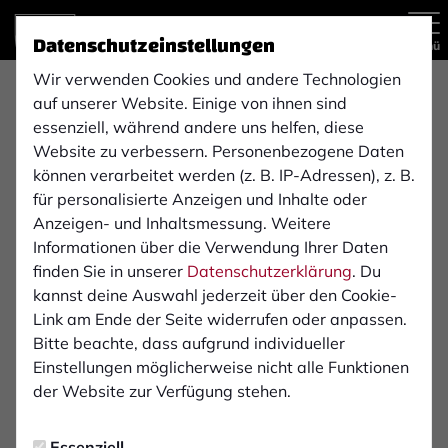
Datenschutzeinstellungen
Menü
Wir verwenden Cookies und andere Technologien
Hans Hanrath Reifenhandel
auf unserer Website. Einige von ihnen sind
essenziell, während andere uns helfen, diese
GmbH
Website zu verbessern. Personenbezogene Daten
können verarbeitet werden (z. B. IP-Adressen), z. B.
für personalisierte Anzeigen und Inhalte oder
Unser Unternehmen besteht seit dem 01. November
Anzeigen- und Inhaltsmessung. Weitere
1955.
Informationen über die Verwendung Ihrer Daten
finden Sie in unserer
Datenschutzerklärung
. Du
Zurzeit beschäftigen wir 23 Mitarbeiter. Darunter zwei
kannst deine Auswahl jederzeit über den Cookie-
Auszubildende zum Kaufmann/frau für
Link am Ende der Seite widerrufen oder anpassen.
Büromanagement.
Bitte beachte, dass aufgrund individueller
Einstellungen möglicherweise nicht alle Funktionen
Des Weiteren sind wir ein Zertifizierter
der Website zur Verfügung stehen.
Ausbildungsbetrieb für die Berufe:
Essenziell