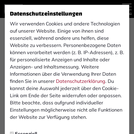
Datenschutzeinstellungen
Menü
Wir verwenden Cookies und andere Technologien
GS Analytics GmbH
auf unserer Website. Einige von ihnen sind
essenziell, während andere uns helfen, diese
Website zu verbessern. Personenbezogene Daten
Schadstoffuntersuchungen und Asbest Beprobung für
können verarbeitet werden (z. B. IP-Adressen), z. B.
Renovierung und Sanierung
für personalisierte Anzeigen und Inhalte oder
Anzeigen- und Inhaltsmessung. Weitere
Wer renoviert oder saniert, braucht zuerst Sicherheit.
Informationen über die Verwendung Ihrer Daten
Wir unterstützen Sie mit professionellen
finden Sie in unserer
Datenschutzerklärung
. Du
Schadstoffbeprobungen, vor allem Asbest, inklusive
kannst deine Auswahl jederzeit über den Cookie-
Fotodokumentation und Report. Bei einem positiven
Link am Ende der Seite widerrufen oder anpassen.
Befund erstellen wir auf Wunsch auch ein
Bitte beachte, dass aufgrund individueller
Sanierungskonzept, damit der nächste Schritt klar und
Einstellungen möglicherweise nicht alle Funktionen
planbar ist.
der Website zur Verfügung stehen.
Essenziell