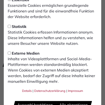
Essenzielle Cookies ermöglichen grundlegende
Funktionen und sind für die einwandfreie Funktion
der Website erforderlich.
Statistik
Statistik Cookies erfassen Informationen anonym.
Diese Informationen helfen und zu verstehen, wie
unsere Besucher unsere Website nutzen.
Externe Medien
Inhalte von Videoplattformen und Social-Media-
E-Mail schreiben
zur Website
Plattformen werden standardmäßig blockiert.
Wenn Cookies von externen Medien akzeptiert
Telefon: +49 2872 9183265
werden, bedarf der Zugriff auf diese Inhalte keiner
Wiegenkamp 13
manuellen Einwilligung mehr.
46414 Rhede
Details
|
Datenschutzerklärung
|
Impressum
Auswahl bestätigen
Alle akzeptieren