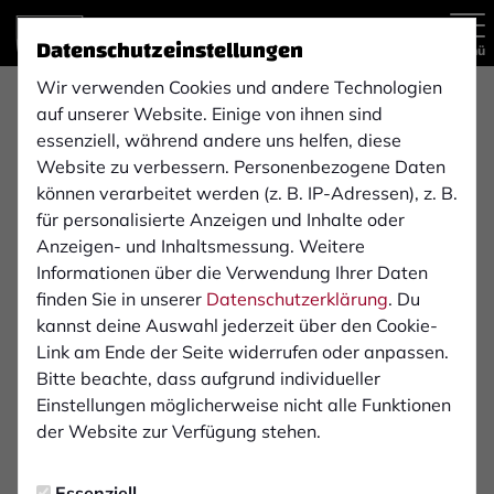
Datenschutzeinstellungen
Menü
Wir verwenden Cookies und andere Technologien
Paarlauf Kamps
auf unserer Website. Einige von ihnen sind
essenziell, während andere uns helfen, diese
Website zu verbessern. Personenbezogene Daten
Modegeschäft für Damen und Herren mit den Marken:
können verarbeitet werden (z. B. IP-Adressen), z. B.
Replay, Drykorn, Fred Perry, Cinque, Blauer USA, Yaya,
für personalisierte Anzeigen und Inhalte oder
Fil Noir, Mos Mosh, Le Deux und Colmar.
Anzeigen- und Inhaltsmessung. Weitere
Informationen über die Verwendung Ihrer Daten
finden Sie in unserer
Datenschutzerklärung
. Du
kannst deine Auswahl jederzeit über den Cookie-
Link am Ende der Seite widerrufen oder anpassen.
Bitte beachte, dass aufgrund individueller
Einstellungen möglicherweise nicht alle Funktionen
der Website zur Verfügung stehen.
Essenziell