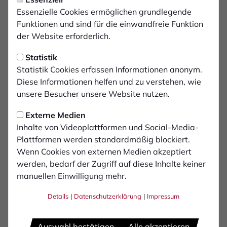
Der 1. FC Bocholt trauert um
Essenzielle Cookies ermöglichen grundlegende
Stefan Strauß
Funktionen und sind für die einwandfreie Funktion
der Website erforderlich.
Plötzlich und unerwartet verstarb am vergangenen
Statistik
Sonntag unser Freund und Gönner Stefan Strauß im
Statistik Cookies erfassen Informationen anonym.
Alter von nur 58 Jahren.
Diese Informationen helfen und zu verstehen, wie
unsere Besucher unsere Website nutzen.
Über Jahrzehnte war Stefan ein treuer Begleiter unserer
FC-Jugend- und Seniorenabteilung. Am Spielfeldrand
Externe Medien
auf Mannschaftsfahrten und Turnieren durften wir einen
Inhalte von Videoplattformen und Social-Media-
verlässlichen, lebensfrohen und anpackenden
Plattformen werden standardmäßig blockiert.
Menschen erleben. Man brauchte Stefan nicht lange zu
Wenn Cookies von externen Medien akzeptiert
fragen; er half mit, wo immer wir ihn brauchten.
werden, bedarf der Zugriff auf diese Inhalte keiner
Mit Stefan verlieren wir einen Freund und einen echten
manuellen Einwilligung mehr.
Schwatten. Sein Tod macht uns fassungslos. Stefan
Details
|
Datenschutzerklärung
|
Impressum
hinterlässt seine Frau Brigitte und seine Söhne Marius
und Jannik, sowie seine Mutter Trude.
Auswahl bestätigen
Alle akzeptieren