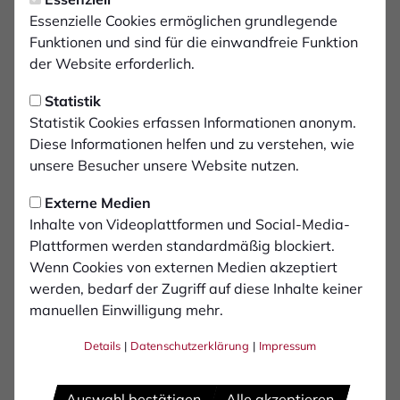
Weiterhin kein
Essenzielle Cookies ermöglichen grundlegende
Trainingsbetrieb
Funktionen und sind für die einwandfreie Funktion
der Website erforderlich.
Der 1. FC Bocholt verzichtet angesichts der von der
Statistik
NRW-Landesregierung beschlossenen Lockerungen im
Statistik Cookies erfassen Informationen anonym.
Bereich des Breitensports weiterhin auf die Ausübung
Diese Informationen helfen und zu verstehen, wie
des Trainings- und Spielbetriebs in seinen Jugend- und
unsere Besucher unsere Website nutzen.
Seniorenmannschaften. Die Platzanlage am Bocholter
Hünting bleibt bis mindestens 31.05.2020 gesperrt.
Externe Medien
Inhalte von Videoplattformen und Social-Media-
Bis dahin wird der Verein mit Dr. Marcus ten Hoevel
Plattformen werden standardmäßig blockiert.
(Mannschaftsarzt) und André Papenbreer
Wenn Cookies von externen Medien akzeptiert
(Physiotherapeut) eine Hygienekonzept entwickeln, das
werden, bedarf der Zugriff auf diese Inhalte keiner
eine schrittweise Rückkehr in den Trainingsbetrieb
manuellen Einwilligung mehr.
unter Wahrung aller erforderlichen Maßnahmung zur
Eindämmung der Corona-Pandemie ermöglichen soll.
Details
|
Datenschutzerklärung
|
Impressum
Auswahl bestätigen
Alle akzeptieren