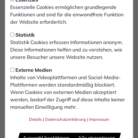
1. FC Bocholt und Freunde
Essenzielle Cookies ermöglichen grundlegende
sammeln Spenden für
Funktionen und sind für die einwandfreie Funktion
der Website erforderlich.
Nader
Statistik
Der 1. FC Bocholt steht immer noch unter Schock.
Statistik Cookies erfassen Informationen anonym.
Unter Schock, weil mit Nader A. ein Spieler der dritten
Diese Informationen helfen und zu verstehen, wie
Mannschaft gewaltsam aus dem Leben gerissen
unsere Besucher unsere Website nutzen.
wurde. Ein liebenswerter Mensch, der von seinen
Externe Medien
Mannschaftskameraden und Freunden vor allem als
Inhalte von Videoplattformen und Social-Media-
hilfsbereit, „großer Bruder“, bezeichnet wird. Er wurde
Plattformen werden standardmäßig blockiert.
nur 21 Jahre alt.
Wenn Cookies von externen Medien akzeptiert
Nun stehen seine Freunde und seine Familie aber vor
werden, bedarf der Zugriff auf diese Inhalte keiner
einem Problem: Naders Eltern, die ihren Sohn zuletzt vor
manuellen Einwilligung mehr.
fünf Jahren gesehen haben, möchten ihn im Kreise
Details
|
Datenschutzerklärung
|
Impressum
seiner Familie im Iran beerdigen. Die Überführung und
Beerdigung ist allerdings teuer und die Familie kann die
Summe alleine nicht aufbringen. Mit einer
Auswahl bestätigen
Alle akzeptieren