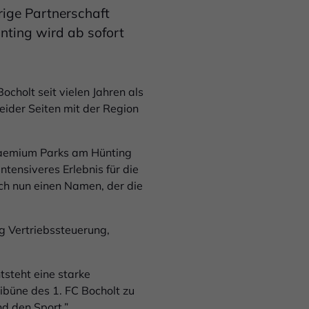
rige Partnerschaft
nting wird ab sofort
cholt seit vielen Jahren als
eider Seiten mit der Region
praemium Parks am Hünting
ntensiveres Erlebnis für die
ich nun einen Namen, der die
g Vertriebssteuerung,
ntsteht eine starke
ibüne des 1. FC Bocholt zu
nd den Sport.”