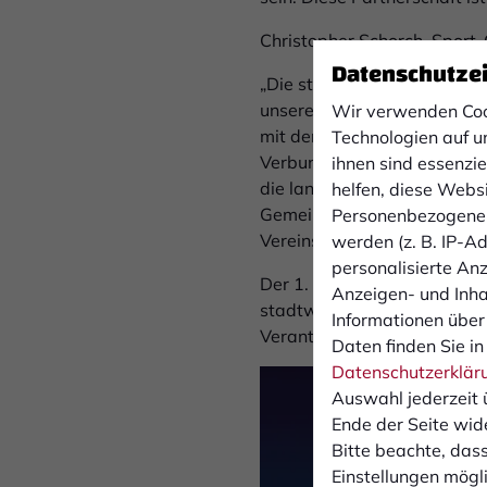
Christopher Schorch, Sport-
Datenschutze
„Die stadtwerker beziehungs
unseres Vereins. Umso meh
Wir verwenden Coo
mit der stadtwerker Tribüne
Technologien auf u
Verbundenheit und die geme
ihnen sind essenzi
die langjährige Unterstützu
helfen, diese Webs
Gemeinsam wollen wir die po
Personenbezogene 
Vereins erfolgreich weiteren
werden (z. B. IP-Adr
personalisierte An
Der 1. FC Bocholt bedankt s
Anzeigen- und Inh
stadtwerker Tribüne setzen
Informationen über
Verantwortung für die sportl
Daten finden Sie in
Datenschutzerklär
Auswahl jederzeit 
Ende der Seite wid
Bitte beachte, dass
Einstellungen mögli