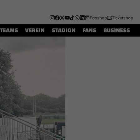
Fanshop
Ticketshop
TEAMS
VEREIN
STADION
FANS
BUSINESS