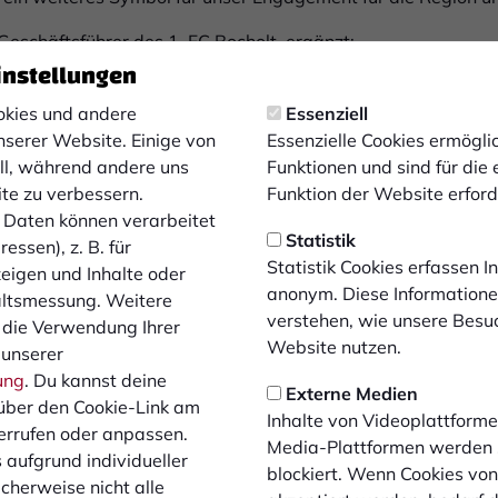
Geschäftsführer des 1. FC Bocholt, ergänzt:
instellungen
weise die frühere BEW gehören seit vielen Jahren zu den ve
r freut es uns, diesen gemeinsamen Weg nun unter dem neu
kies und andere
Essenziell
 sichtbar zu machen. Diese Partnerschaft steht für großes Ve
nserer Website. Einige von
Essenzielle Cookies ermögl
insame Überzeugung, dass wir als Verein den richtigen We
ell, während andere uns
Funktionen und sind für die
ng und die Wertschätzung, die uns entgegengebracht wird, s
ite zu verbessern.
Funktion der Website erforde
sitive Entwicklung des 1. FC Bocholt nachhaltig gestalten 
Daten können verarbeitet
Statistik
twickeln.”
essen), z. B. für
Statistik Cookies erfassen 
zeigen und Inhalte oder
ich bei den stadtwerkern für die langjährige vertrauensvoll
anonym. Diese Informatione
altsmessung. Weitere
 beide Partner ein sichtbares Zeichen für ihre enge Verbun
verstehen, wie unsere Besu
 die Verwendung Ihrer
iche und gesellschaftliche Entwicklung in der Region.
Website nutzen.
 unserer
ung
. Du kannst deine
Externe Medien
über den Cookie-Link am
Inhalte von Videoplattforme
errufen oder anpassen.
Media-Plattformen werden
 aufgrund individueller
blockiert. Wenn Cookies vo
cherweise nicht alle