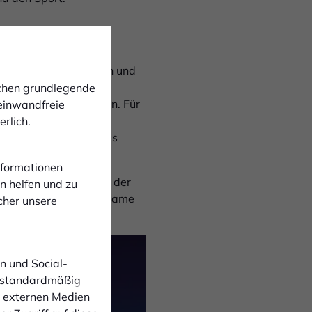
rlässlichen Partnern
en Namen fortzusetzen und
rtrauen, regionale
ichen grundlegende
g eingeschlagen haben. Für
 einwandfreie
ind wir sehr dankbar.
rlich.
und die Zukunft unseres
Informationen
e Zusammenarbeit. Mit der
n helfen und zu
denheit und die gemeinsame
cher unsere
n und Social-
 standardmäßig
n externen Medien