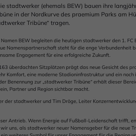
die stadtwerker (ehemals BEW) bauen ihre langjäh
ribüne in der Nordkurve des praemium Parks am Hü
adtwerker Tribüne“ tragen.
n Namen BEW begleiten die heutigen stadtwerker den 1. FC Bo
neue Namenspartnerschaft steht für die enge Verbundenheit b
insame Engagement für eine erfolgreiche Zukunft.
.163 überdachten Sitzplätzen prägt das neue Gesicht des 
hr Komfort, eine moderne Stadioninfrastruktur und ein noch i
 der Benennung zur „stadtwerker Tribüne“ erhält dieser Bere
ein, Partner und Region sichtbar macht.
er der stadtwerker und Tim Dröge, Leiter Konzernentwicklun
nser Antrieb. Wenn Energie auf Fußball-Leidenschaft trifft, e
 wir uns, als stadtwerker neuer Namensgeber für die neue Tr
st ein weiteres Symbol für unser Engagement für die Region u