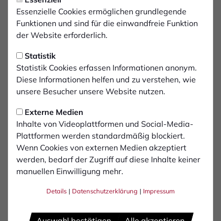
Infos zum Vorverkauf gegen
Essenzielle Cookies ermöglichen grundlegende
Wuppertal
Funktionen und sind für die einwandfreie Funktion
der Website erforderlich.
Am 11. Mai trifft der 1. FC Bocholt im letzten
Statistik
Heimspiel der Saison auf den Wuppertaler SV.
Statistik Cookies erfassen Informationen anonym.
Anstoß im Stadion am Hünting ist um 14 Uhr.
Diese Informationen helfen und zu verstehen, wie
unsere Besucher unsere Website nutzen.
Der exklusive Mitgliedervorverkauf startet bereits am
Externe Medien
Freitag, den 03. Mai. An diesem Termin haben alle
Inhalte von Videoplattformen und Social-Media-
Mitglieder die Möglichkeit, zwischen 18 und 20 Uhr auf
Plattformen werden standardmäßig blockiert.
der Geschäftsstelle Tickets zu erwerben.
Wenn Cookies von externen Medien akzeptiert
werden, bedarf der Zugriff auf diese Inhalte keiner
Der reguläre Vorverkauf findet in der darauffolgenden
manuellen Einwilligung mehr.
Woche am Montag, 06. Mai, Mittwoch, 08. Mai, sowie
am Freitag, 10. Mai, jeweils von 18 bis 20 Uhr am
Details
|
Datenschutzerklärung
|
Impressum
Hünting statt.
Die Fans aus Wuppertal für den Gästebereich Block F
Auswahl bestätigen
Alle akzeptieren