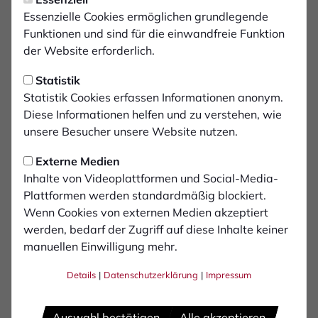
"Der Mannschaft in allen
Essenzielle Cookies ermöglichen grundlegende
Spielphasen Ideen
Funktionen und sind für die einwandfreie Funktion
der Website erforderlich.
mitgeben"
Statistik
Redaktion:
Hallo Jan, herzlich Willkommen am Hünting.
Statistik Cookies erfassen Informationen anonym.
Du hast nun einen Vertrag für die nächsten beiden
Diese Informationen helfen und zu verstehen, wie
Spielzeiten bei den Schwatten unterzeichnet. Das du
unsere Besucher unsere Website nutzen.
zum Hünting als Co-Trainer zurückkehrst war vorher
Externe Medien
schon geplant. Noch vor deinem Amtsantritt hat man
Inhalte von Videoplattformen und Social-Media-
dich zum Chef-Trainer befördert. Warst du sofort
Plattformen werden standardmäßig blockiert.
begeistert von der Idee?
Wenn Cookies von externen Medien akzeptiert
Jan:
Mit dem Vorstand saß ich ja bereits frühzeitig
werden, bedarf der Zugriff auf diese Inhalte keiner
zusammen, als es noch um den Co-Trainer-Posten ging.
manuellen Einwilligung mehr.
Da gab es bereits einige Übereinstimmungen bezüglich
Details
|
Datenschutzerklärung
|
Impressum
der Ideen und Ambitionen des 1. FC. Nach Manuels
Rücktritt wurden die Gespräche dann intensiviert. Da
musste ich nicht lange überlegen, das ist eine extrem
Auswahl bestätigen
Alle akzeptieren