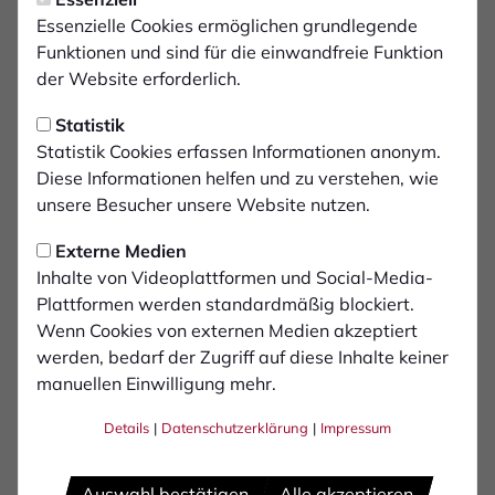
Eigengewächs Linus Olthoff
Essenzielle Cookies ermöglichen grundlegende
verlängert langfristig
Funktionen und sind für die einwandfreie Funktion
der Website erforderlich.
Der 1. FC Bocholt setzt weiter auf seinen
Statistik
eigenen Nachwuchs: Eigengewächs Linus
Statistik Cookies erfassen Informationen anonym.
Olthoff hat seinen Vertrag bei den
Diese Informationen helfen und zu verstehen, wie
„Schwatten“ langfristig bis zum 30. Juni 2030
unsere Besucher unsere Website nutzen.
verlängert.
Externe Medien
Inhalte von Videoplattformen und Social-Media-
Der 18-jährige Abwehrspieler gehört seit 2019 dem
Plattformen werden standardmäßig blockiert.
Nachwuchs des 1. FC Bocholt an und durchlief seitdem
Wenn Cookies von externen Medien akzeptiert
die Jugendmannschaften des Vereins. Im Januar dieses
werden, bedarf der Zugriff auf diese Inhalte keiner
Jahres unterschrieb der gebürtige Borkener seinen
manuellen Einwilligung mehr.
ersten Profivertrag. Nach seinem Regionalliga-Debüt
Details
|
Datenschutzerklärung
|
Impressum
im April beim Auswärtsspiel gegen die U21 des VfL
Bochum entwickelte sich Olthoff schnell zu einer festen
Größe im Regionalliga-Kader und überzeugte mit
Auswahl bestätigen
Alle akzeptieren