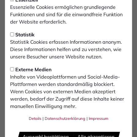
FCB verabschiedet zehn
Essenzielle Cookies ermöglichen grundlegende
Spieler im letzten
Funktionen und sind für die einwandfreie Funktion
der Website erforderlich.
Heimspiel
Statistik
Der 1. FC Bocholt hat im Rahmen des heutigen
Statistik Cookies erfassen Informationen anonym.
Diese Informationen helfen und zu verstehen, wie
letzten Heimspiels gegen RW Oberhausen
unsere Besucher unsere Website nutzen.
insgesamt zehn Spieler verabschiedet. Die
Schwatten bedanken sich bei allen Akteuren
Externe Medien
herzlich für ihren Einsatz, ihre Leidenschaft
Inhalte von Videoplattformen und Social-Media-
Plattformen werden standardmäßig blockiert.
und ihr Engagement im Trikot des FCB.
Wenn Cookies von externen Medien akzeptiert
werden, bedarf der Zugriff auf diese Inhalte keiner
Mit Lucas Fox verlässt dabei auch ein absoluter
manuellen Einwilligung mehr.
Publikumsliebling den Hünting. Der Torhüter, der in den
vergangenen Jahren stets mit großem Einsatz und
Details
|
Datenschutzerklärung
|
Impressum
hoher Identifikation für den Verein auflief, wird heute ein
letztes Mal das Trikot der Schwatten tragen.
Auswahl bestätigen
Alle akzeptieren