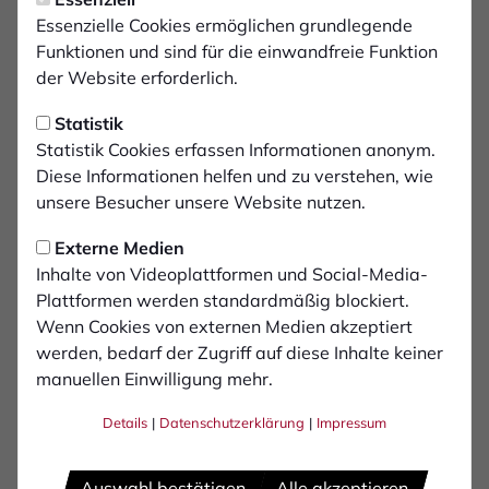
Donnerstag, 26.02.2026 23:01 Uhr
|
Benjamin Kappelhoff
HALBFINALE! Herrmann
Essenzielle Cookies ermöglichen grundlegende
Funktionen und sind für die einwandfreie Funktion
erlöst den Hünting in der
der Website erforderlich.
Verlängerung
Statistik
Statistik Cookies erfassen Informationen anonym.
Diese Informationen helfen und zu verstehen, wie
unsere Besucher unsere Website nutzen.
Der 1. FC Bocholt steht im Halbfinale des
Externe Medien
Niederrheinpokals! Die Schwatten setzten sich
Inhalte von Videoplattformen und Social-Media-
am Donnerstagabend vor 3.276 Zuschauern
Plattformen werden standardmäßig blockiert.
im praemium Park nach einem intensiven
Wenn Cookies von externen Medien akzeptiert
Pokalfight mit 1:0 (0:0, 0:0) nach Verlängerung
werden, bedarf der Zugriff auf diese Inhalte keiner
gegen Rot-Weiß Oberhausen durch.
manuellen Einwilligung mehr.
Matchwinner unter Flutlicht war Neuzugang
Details
|
Datenschutzerklärung
|
Impressum
Jesaja Herrmann, der in der 110. Minute den
umjubelten Siegtreffer erzielte und Mannschaft
Auswahl bestätigen
Alle akzeptieren