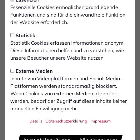
Freitag, 30.01.2026 13:07 Uhr
Zusätzlicher Test gegen
Essenzielle Cookies ermöglichen grundlegende
Funktionen und sind für die einwandfreie Funktion
Arminia Bielefeld U21
der Website erforderlich.
Statistik
Am frühen Samstagabend bestreitet der 1. FC
Statistik Cookies erfassen Informationen anonym.
Bocholt ein weiteres Testspiel. Gegner auf dem
Diese Informationen helfen und zu verstehen, wie
Kunstrasenplatz im praemium Park am
unsere Besucher unsere Website nutzen.
Hünting ist um 18:00 Uhr die U21 von Arminia
Bielefeld, die in der Oberliga Westfalen aktuell
Externe Medien
Inhalte von Videoplattformen und Social-Media-
Tabellenplatz 8 belegt.
Plattformen werden standardmäßig blockiert.
Wenn Cookies von externen Medien akzeptiert
Die Partie findet im Gegensatz zu den letzten
werden, bedarf der Zugriff auf diese Inhalte keiner
Testspielen gegen Münster und Meppen öffentlich statt.
manuellen Einwilligung mehr.
Interessierte Fans können zu einem Eintrittspreis von
nur 5€ dabei sein, Kinder und Jugendliche bis 14 Jahren
Details
|
Datenschutzerklärung
|
Impressum
haben freien Eintritt.
Auswahl bestätigen
Alle akzeptieren