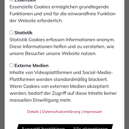
Samstag, 17.01.2026 18:57 Uhr
FCB schlägt BW Dingden in
Essenzielle Cookies ermöglichen grundlegende
Funktionen und sind für die einwandfreie Funktion
überzeugendem Test mit
der Website erforderlich.
5:0
Statistik
Statistik Cookies erfassen Informationen anonym.
Der 1. FC Bocholt hat sein Testspiel gegen BW
Diese Informationen helfen und zu verstehen, wie
Dingden eindrucksvoll mit 5:0 gewonnen.
unsere Besucher unsere Website nutzen.
Unter guten Wetterbedingungen zeigte die
Externe Medien
Mannschaft von Anfang an Präsenz und
Inhalte von Videoplattformen und Social-Media-
Offensivkraft.
Plattformen werden standardmäßig blockiert.
Wenn Cookies von externen Medien akzeptiert
werden, bedarf der Zugriff auf diese Inhalte keiner
Die erste Halbzeit verlief einseitig zu Gunsten der
manuellen Einwilligung mehr.
Bocholter. Der erste Treffer fiel bereits früh im Spiel.
Stipe Batarilo brachte das Spielgerät nach 13 Minuten
Details
|
Datenschutzerklärung
|
Impressum
platziert im unteren rechten Eck unter, nachdem sich
Testspieler Nazzareno Ciccarelli eindrucksvoll am
Strafraum durchgesetzt und ihn auf der linken Seite in
Auswahl bestätigen
Alle akzeptieren