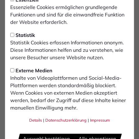
Spielplan: Heimspiel gegen
Essenzielle Cookies ermöglichen grundlegende
1. FC Köln II zum Auftakt
Funktionen und sind für die einwandfreie Funktion
der Website erforderlich.
Der Westdeutsche Fußballverband (WDFV)
Statistik
hat heute den Spielplan der Saison
Statistik Cookies erfassen Informationen anonym.
2025/2026 in der Regionalliga West
Diese Informationen helfen und zu verstehen, wie
bekanntgegeben. Demnach startet der 1. FC
unsere Besucher unsere Website nutzen.
Bocholt mit einem Heimspiel gegen den 1. FC
Externe Medien
Köln II in die neue Spielzeit. Voraussichtlicher
Inhalte von Videoplattformen und Social-Media-
Spielertermin im praemium Park ist Samstag,
Plattformen werden standardmäßig blockiert.
der 26. Juli. Tags zuvor eröffnen der
Wenn Cookies von externen Medien akzeptiert
Wuppertaler SV und Fortuna Köln die neue
werden, bedarf der Zugriff auf diese Inhalte keiner
manuellen Einwilligung mehr.
Regionalliga-Saison (Freitag, 25.07.2025).
Details
|
Datenschutzerklärung
|
Impressum
In der Woche drauf kommt es direkt zum Kräftemessen
beim Vorjahres-Zweiten FC Gütersloh (01.-03.08.), ehe
Auswahl bestätigen
Alle akzeptieren