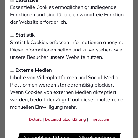
Freitag, 11.04.2025 22:35 Uhr
|
Daniel Oenning
FCB unterliegt Lotte in einer
Essenzielle Cookies ermöglichen grundlegende
Funktionen und sind für die einwandfreie Funktion
wilden Partie mit 3:4
der Website erforderlich.
Statistik
Im siebten Spiel unter Teamchef Christopher
Statistik Cookies erfassen Informationen anonym.
Schorch musste der 1.FC Bocholt
Diese Informationen helfen und zu verstehen, wie
am 29.Spieltag gegen die Sportfreunde Lotte
unsere Besucher unsere Website nutzen.
die erste Niederlage hinnehmen. In einer
wilden Partie stand nach 90 Minuten eine 3:4-
Externe Medien
Inhalte von Videoplattformen und Social-Media-
Niderlage auf der Anzeigetafel. Paul Donner
Plattformen werden standardmäßig blockiert.
brachte den FCB in Führung (19.), Cedric
Wenn Cookies von externen Medien akzeptiert
Euschen traf per Elfmeter (59.) und Kapitän
werden, bedarf der Zugriff auf diese Inhalte keiner
Jan Holldack versetzte die Fans mit einem
manuellen Einwilligung mehr.
direkt verwandelten Freistoß in Ekstase (78.)
Details
|
Datenschutzerklärung
|
Impressum
Das reichte am Ende jedoch nicht für einen
Punktgewinn gegen den starken Aufsteiger.
Auswahl bestätigen
Alle akzeptieren