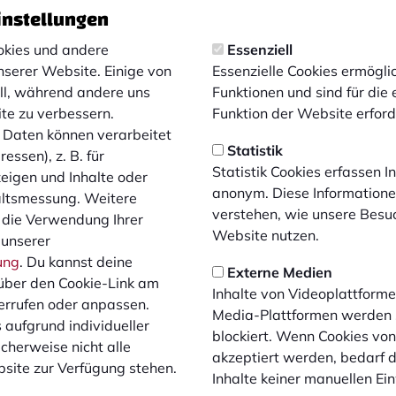
instellungen
kies und andere
Essenziell
nserer Website. Einige von
Essenzielle Cookies ermögl
ell, während andere uns
Funktionen und sind für die
ite zu verbessern.
Funktion der Website erforde
Daten können verarbeitet
Statistik
essen), z. B. für
Statistik Cookies erfassen 
zeigen und Inhalte oder
anonym. Diese Informatione
altsmessung. Weitere
ers
verstehen, wie unsere Besu
 die Verwendung Ihrer
Website nutzen.
 unserer
ung
. Du kannst deine
Externe Medien
über den Cookie-Link am
Inhalte von Videoplattforme
errufen oder anpassen.
Media-Plattformen werden
 aufgrund individueller
blockiert. Wenn Cookies vo
cherweise nicht alle
akzeptiert werden, bedarf de
site zur Verfügung stehen.
Inhalte keiner manuellen Ei