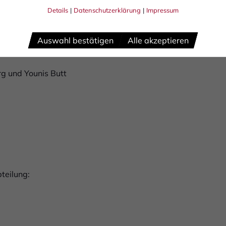
Details
|
Datenschutzerklärung
|
Impressum
Auswahl bestätigen
Alle akzeptieren
ladek
g und Younis Butt
teilung: