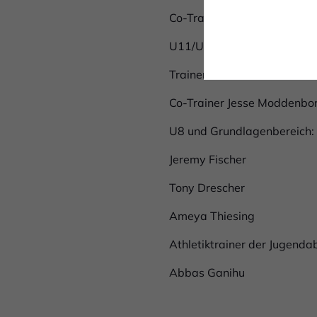
Co-Trainer David Sladek
U11/U9
Trainer Daniel und David S
Co-Trainer Jesse Moddenbor
U8 und Grundlagenbereich:
Jeremy Fischer
Tony Drescher
Ameya Thiesing
Athletiktrainer der Jugendab
Abbas Ganihu