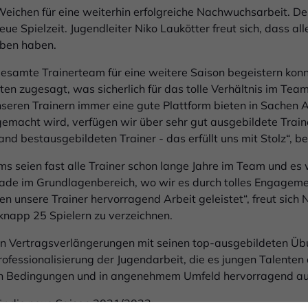
 Weichen für eine weiterhin erfolgreiche Nachwuchsarbeit. Der
eue Spielzeit. Jugendleiter Niko Laukötter freut sich, dass al
ben haben.
 gesamte Trainerteam für eine weitere Saison begeistern konn
en zugesagt, was sicherlich für das tolle Verhältnis im Team
unseren Trainern immer eine gute Plattform bieten in Sachen 
emacht wird, verfügen wir über sehr gut ausgebildete Train
and bestausgebildeten Trainer - das erfüllt uns mit Stolz“, b
ms seien fast alle Trainer schon lange Jahre im Team und e
ade im Grundlagenbereich, wo wir es durch tolles Engagemen
n unsere Trainer hervorragend Arbeit geleistet“, freut sich 
 knapp 25 Spielern zu verzeichnen.
den Vertragsverlängerungen mit seinen top-ausgebildeten Üb
rofessionalisierung der Jugendarbeit, die es jungen Talent
hen Bedingungen und in angenehmem Umfeld hervorragend au
 für die neue Saison 2021/2022: