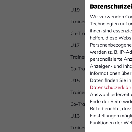
Datenschutze
U19
Wir verwenden Coo
Trainer Niklas Schemmer
Technologien auf u
ihnen sind essenzi
Co-Trainer Marvin Eilers
helfen, diese Webs
Personenbezogene 
U17
werden (z. B. IP-Adr
Trainer Lars Fondermann
personalisierte An
Anzeigen- und Inh
Co-Trainer Tom Luka Wand
Informationen über
Daten finden Sie in
U15
Datenschutzerklär
Trainer Alexander Arndt
Auswahl jederzeit 
Ende der Seite wid
Co-Trainer Daniel Sladek
Bitte beachte, dass
Einstellungen mögli
U13
Funktionen der Web
Trainer Phil Mumbeck