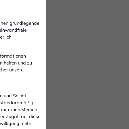
ichen grundlegende
 einwandfreie
rlich.
Informationen
n helfen und zu
cher unsere
n und Social-
 standardmäßig
n externen Medien
r Zugriff auf diese
nwilligung mehr.