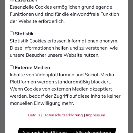
U19 siegt hoch - U17
Essenzielle Cookies ermöglichen grundlegende
unterliegt im Derby
Funktionen und sind für die einwandfreie Funktion
der Website erforderlich.
PSV Wesel – U19 1:7 (1:5)
Statistik
Statistik Cookies erfassen Informationen anonym.
Am zweiten Spieltag gastierte unsere älteste
Diese Informationen helfen und zu verstehen, wie
Nachwuchsmannschaft beim PSV Wesel. Bei widrigen
unsere Besucher unsere Website nutzen.
Wetterbedingung spielte die Mannschaft auf einem
tiefen Rasenplatz. Trotz dieser Umstände machten die
Externe Medien
Jungs von Beginn an klar, dass sie gewillt waren den
Inhalte von Videoplattformen und Social-Media-
zweiten Sieg im zweiten Spiel zu holen. Bereits in den
Plattformen werden standardmäßig blockiert.
ersten zehn Minuten gelangen Luis Moddenborg und Ali
Wenn Cookies von externen Medien akzeptiert
Merhi die Führungstreffer zur 2:0 Führung. Der
werden, bedarf der Zugriff auf diese Inhalte keiner
Gastgeber konnte nach dem 3:0 durch Mo Ahmadi noch
manuellen Einwilligung mehr.
auf 1:3 verkürzen, ehe ein Doppelschlag von Ali Merhi
und Maurice Formann kurz vor der Pause auf 5:1 für die
Details
|
Datenschutzerklärung
|
Impressum
Vorentscheidung sorgte.
Im zweiten Durchgang gelang Ali Merhi sein dritter
Auswahl bestätigen
Alle akzeptieren