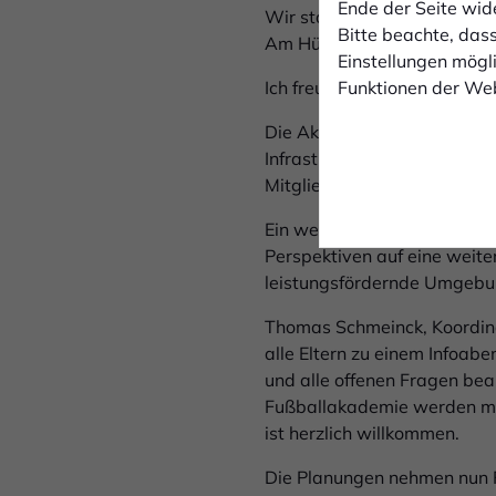
Ende der Seite wid
Wir starten bei den Jüngsten
Bitte beachte, dass
Am Hünting weiter ausbauen 
Einstellungen mögli
Funktionen der Web
Ich freue mich darauf Teil d
Die Akademie setzt auf qual
Infrastruktur beider Vereine
Mitglieder ihrer Heimatverei
Ein weiteres Ziel der Fußbal
Perspektiven auf eine weite
leistungsfördernde Umgebung
Thomas Schmeinck, Koordina
alle Eltern zu einem Infoab
und alle offenen Fragen bea
Fußballakademie werden möc
ist herzlich willkommen.
Die Planungen nehmen nun F