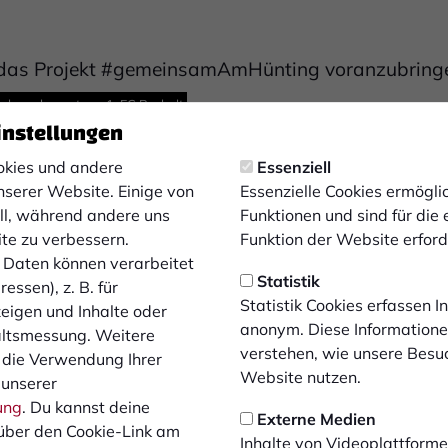
lt das Projekt #gemeinsamAmHünting voranzubring
achwuchszentrum 1. FC Bocholt
instellungen
ademieleiter haben die Vereine genau den richtigen Mann fü
fahrung im Fußballgeschäft und seiner beruflichen sowie spo
kies und andere
Essenziell
ballakademie Am Hünting mit einem klaren Konzept und eine
nserer Website. Einige von
Essenzielle Cookies ermögl
ell, während andere uns
Funktionen und sind für die
ite zu verbessern.
Funktion der Website erforde
 klingelte und mir Sven Klahsen einen Einblick in die Planun
Daten können verarbeitet
abei sein! Die Verantwortlichen des 1. FC Bocholt und FC Oly
Statistik
essen), z. B. für
um die Leitung der Fußballakademie zu übernehmen. Durch d
Statistik Cookies erfassen 
zeigen und Inhalte oder
 eine Entwicklungsalternative gegeben. Das ist in unseren 
anonym. Diese Informatione
altsmessung. Weitere
s positiven Gesprächen mit den Entscheidungsträgern beider
verstehen, wie unsere Besu
 die Verwendung Ihrer
die ich ergreifen muss! Mit voller Überzeugung und Begeister
Website nutzen.
 unserer
 Kooperation nicht nur aufzubauen, sondern mit Leben zu füll
ung
. Du kannst deine
Externe Medien
chancen zu bieten.
über den Cookie-Link am
Inhalte von Videoplattforme