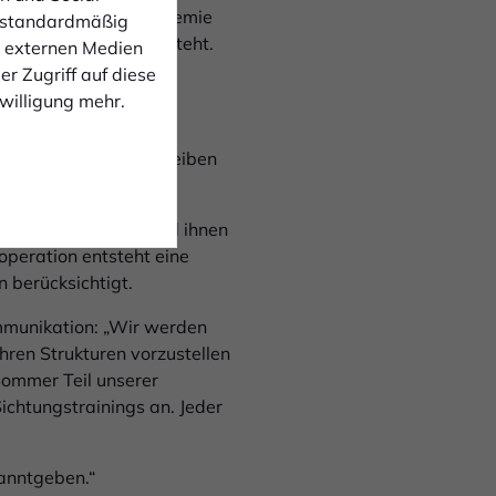
en wir die Fußballakademie
 standardmäßig
chhaltige Förderung steht.
n externen Medien
r Zugriff auf diese
nwilligung mehr.
nd die Nutzung der
lpunkt. Die Spieler bleiben
ingsstruktur.
 Fußball zu binden und ihnen
operation entsteht eine
 berücksichtigt.
mmunikation: „Wir werden
hren Strukturen vorzustellen
 Sommer Teil unserer
chtungstrainings an. Jeder
anntgeben.“