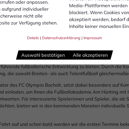
errufen oder anpassen.
 – denn die Basis ist entscheidend. Schritt für Schritt werd
Media-Plattformen werden
 aufgrund individueller
und eine Struktur schaffen, die langfristig für Erfolg und na
blockiert. Wenn Cookies vo
cherweise nicht alle
akzeptiert werden, bedarf de
site zur Verfügung stehen.
es „Bocholter Weges“ zu sein!"
Inhalte keiner manuellen Ei
ifizierte Trainer, ein strukturiertes Ausbildungsprogramm u
Details
|
Datenschutzerklärung
|
Impressum
. Dabei steht die individuelle Förderung jedes Kindes im Mitte
ne, profitieren aber gleichzeitig von einer verbesserten Train
Auswahl bestätigen
Alle akzeptieren
lakademie ist es, junge Spieler langfristig an den regionalen
rführende fußballerische Entwicklung zu bieten. Durch die Ko
, die sowohl Breiten- als auch Talentfußball gleichermaßen
tor des FC Olympia Bocholt, setzt dabei besonders auf Ko
end einladen, um Ihnen die Fußballakademie Am Hünting mit I
ntworten. Für interessierte Spielerinnen und Spieler, die ab
hten, bieten wir in den kommenden Monaten individuelle Si
ahrt auf und schon bald werden wir die ersten Termine bek