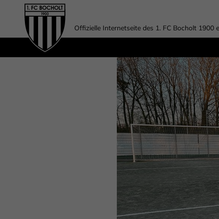
Offizielle Internetseite des 1. FC Bocholt 1900 e