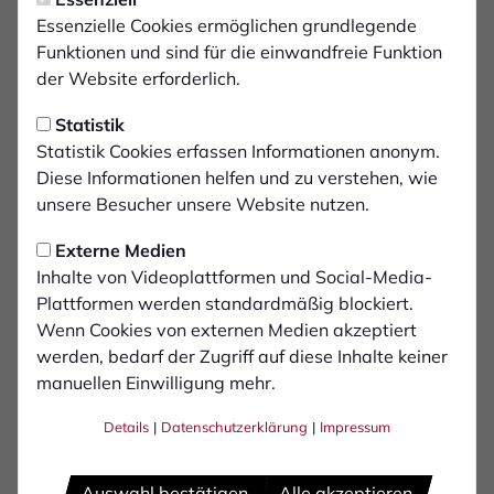
Marvin Tenbült bleibt dem
Essenzielle Cookies ermöglichen grundlegende
FCB treu
Funktionen und sind für die einwandfreie Funktion
der Website erforderlich.
„Das Team hat mich im Winter, nach meiner Zeit in
Statistik
Amerika, super aufgenommen und ich hatte wieder
Statistik Cookies erfassen Informationen anonym.
Spaß am Fußball“, sagt Tenbült, „danach war für mich
Diese Informationen helfen und zu verstehen, wie
schnell klar, dass ich gerne beim FC bleiben möchte.“
unsere Besucher unsere Website nutzen.
Tenbült ist froh, dass er nach seiner langwierigen
Externe Medien
Verletzung endlich durchstarten kann. Diese hatte dafür
Inhalte von Videoplattformen und Social-Media-
gesorgt, dass der Winter-Neuzugang bisher kein
Plattformen werden standardmäßig blockiert.
Pflichtspiel bestreiten konnte. Er freut sich über das
Wenn Cookies von externen Medien akzeptiert
Vertrauen des Vereins: „Leider konnte ich aufgrund
werden, bedarf der Zugriff auf diese Inhalte keiner
meiner Verletzung, die ich mir kurz vor dem
manuellen Einwilligung mehr.
Rückrundenstart zugezogen hatte und der
anschließenden Corona-Lage, noch kein Pflichtspiel für
Details
|
Datenschutzerklärung
|
Impressum
den 1. FC bestreiten. Deshalb freue ich mich besonders
über das entgegengebrachte Vertrauen. Nun bin ich
Auswahl bestätigen
Alle akzeptieren