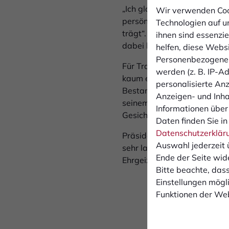
„Ich glaube, dass das nächst
Wir verwenden Coo
persönlich, auf die ich mich
Technologien auf u
trägt“. Weiter sagt er: „Die
ihnen sind essenzi
dabei bin, noch nie. Daher g
helfen, diese Webs
Personenbezogene 
Für Trainer Jan Winking hat
werden (z. B. IP-Adr
kaum einen aktuellen Spieler
personalisierte An
Bestandteil der Truppe, des
Anzeigen- und Inh
seinem hohen läuferischen A
Informationen über
Gesichter dieses Vereins we
Daten finden Sie in
Datenschutzerklär
Präsident Ludger Triphaus h
Auswahl jederzeit 
sehr lange beim 1. FC Bochol
Ende der Seite wid
Ehrgeiz, auf hohem Amateur
Bitte beachte, dass
Einstellungen mögli
Funktionen der Web