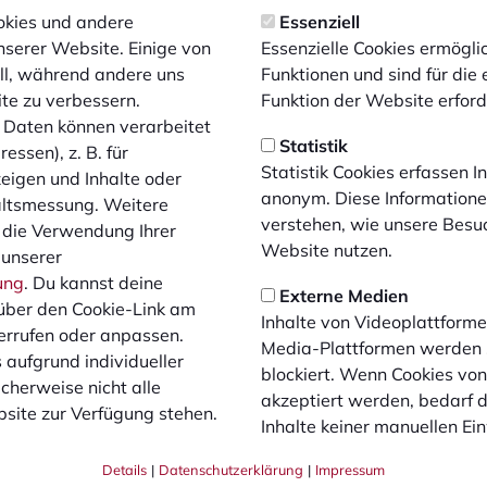
e Jahr viele Herausforderungen mit sich bringt - für den Ver
kies und andere
Essenziell
 jetzt sehr freue.“, sagt der 26-jährige Gurny, der seit 2007 
nserer Website. Einige von
Essenzielle Cookies ermögl
 ganze Mannschaft bleibt zusammen, das gab es in all den Jah
ell, während andere uns
Funktionen und sind für die
laube ich, dass wir eine sehr gute Grundlage für eine erfolgr
ite zu verbessern.
Funktion der Website erforde
Daten können verarbeitet
 die Verlängerung mit Christian Gurny eine besondere Bedeut
Statistik
essen), z. B. für
, der den 1. FC Bocholt mehr verkörpert als Christian. Er ist s
Statistik Cookies erfassen 
zeigen und Inhalte oder
halb freut mich seine Verlängerung umso mehr. Ein absolute
anonym. Diese Informatione
altsmessung. Weitere
ufwand immer wichtige Minuten abspult. Wir sind sehr glück
verstehen, wie unsere Besu
 die Verwendung Ihrer
iter in unseren Farben zu sehen!“
Website nutzen.
 unserer
ung
. Du kannst deine
ebt vor allem die lobenswerte Einstellung Gurnys hervor und 
Externe Medien
über den Cookie-Link am
t. Dass er verlängert, spricht einerseits für seine Verbunde
Inhalte von Videoplattforme
errufen oder anpassen.
niveau sich beweisen zu wollen.“
Media-Plattformen werden
 aufgrund individueller
blockiert. Wenn Cookies vo
cherweise nicht alle
akzeptiert werden, bedarf de
site zur Verfügung stehen.
Inhalte keiner manuellen Ei
Details
|
Datenschutzerklärung
|
Impressum