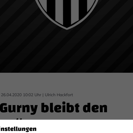
 26.04.2020 10:02 Uhr
|
Ulrich Hackfort
 Gurny bleibt den
en“ treu
instellungen