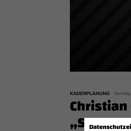
KADERPLANUNG
Sonntag,
Christian
„Schwatt
Datenschutze